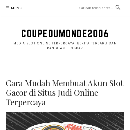
Lompat
MENU
ke
konten
COUPEDUMONDE2006
MEDIA SLOT ONLINE TERPERCAYA: BERITA TERBARU DAN
PANDUAN LENGKAP
Cara Mudah Membuat Akun Slot
Gacor di Situs Judi Online
Terpercaya