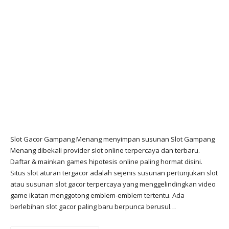
Slot Gacor Gampang Menang menyimpan susunan Slot Gampang
Menang dibekali provider slot online terpercaya dan terbaru.
Daftar & mainkan games hipotesis online paling hormat disini.
Situs slot aturan tergacor adalah sejenis susunan pertunjukan slot
atau susunan slot gacor terpercaya yang menggelindingkan video
game ikatan menggotong emblem-emblem tertentu. Ada
berlebihan slot gacor paling baru berpunca berusul…