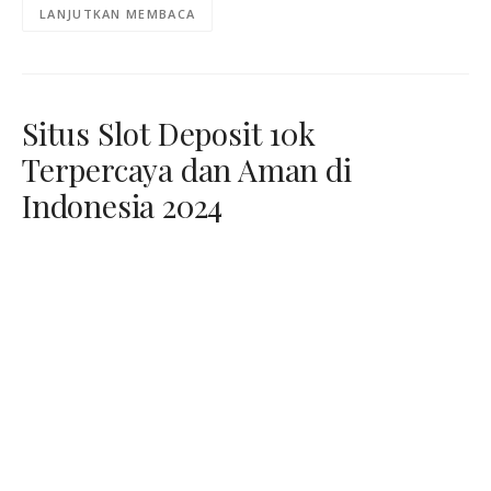
LANJUTKAN MEMBACA
Situs Slot Deposit 10k
Terpercaya dan Aman di
Indonesia 2024