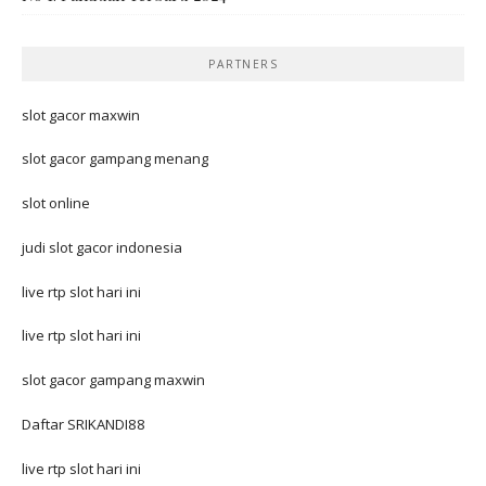
PARTNERS
slot gacor maxwin
slot gacor gampang menang
slot online
judi slot gacor indonesia
live rtp slot hari ini
live rtp slot hari ini
slot gacor gampang maxwin
Daftar SRIKANDI88
live rtp slot hari ini