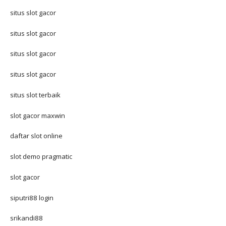
situs slot gacor
situs slot gacor
situs slot gacor
situs slot gacor
situs slot terbaik
slot gacor maxwin
daftar slot online
slot demo pragmatic
slot gacor
siputri88 login
srikandi88