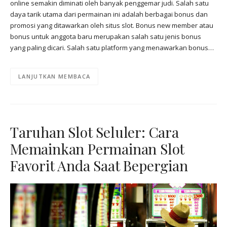
online semakin diminati oleh banyak penggemar judi. Salah satu
daya tarik utama dari permainan ini adalah berbagai bonus dan
promosi yang ditawarkan oleh situs slot. Bonus new member atau
bonus untuk anggota baru merupakan salah satu jenis bonus
yang paling dicari. Salah satu platform yang menawarkan bonus…
LANJUTKAN MEMBACA
Taruhan Slot Seluler: Cara
Memainkan Permainan Slot
Favorit Anda Saat Bepergian