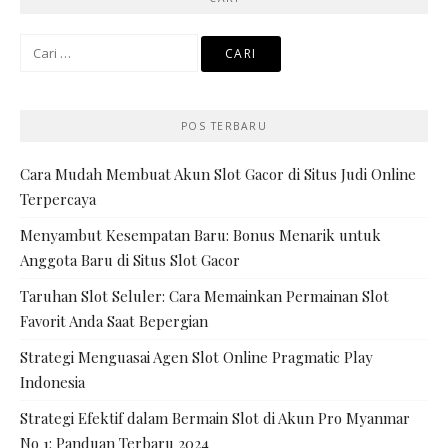
Cari
untuk:
POS TERBARU
Cara Mudah Membuat Akun Slot Gacor di Situs Judi Online
Terpercaya
Menyambut Kesempatan Baru: Bonus Menarik untuk
Anggota Baru di Situs Slot Gacor
Taruhan Slot Seluler: Cara Memainkan Permainan Slot
Favorit Anda Saat Bepergian
Strategi Menguasai Agen Slot Online Pragmatic Play
Indonesia
Strategi Efektif dalam Bermain Slot di Akun Pro Myanmar
No 1: Panduan Terbaru 2024