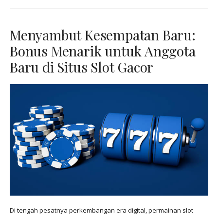
Menyambut Kesempatan Baru:
Bonus Menarik untuk Anggota
Baru di Situs Slot Gacor
Di tengah pesatnya perkembangan era digital, permainan slot