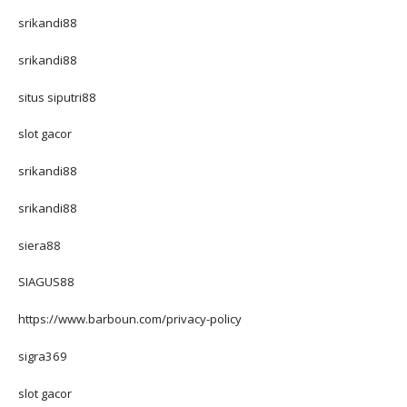
srikandi88
srikandi88
situs siputri88
slot gacor
srikandi88
srikandi88
siera88
SIAGUS88
https://www.barboun.com/privacy-policy
sigra369
slot gacor