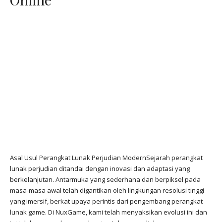
Asal Usul Perangkat Lunak Perjudian ModernSejarah perangkat
lunak perjudian ditandai dengan inovasi dan adaptasi yang
berkelanjutan. Antarmuka yang sederhana dan berpiksel pada
masa-masa awal telah digantikan oleh lingkungan resolusi tinggi
yang imersif, berkat upaya perintis dari pengembang perangkat
lunak game. Di NuxGame, kami telah menyaksikan evolusi ini dan