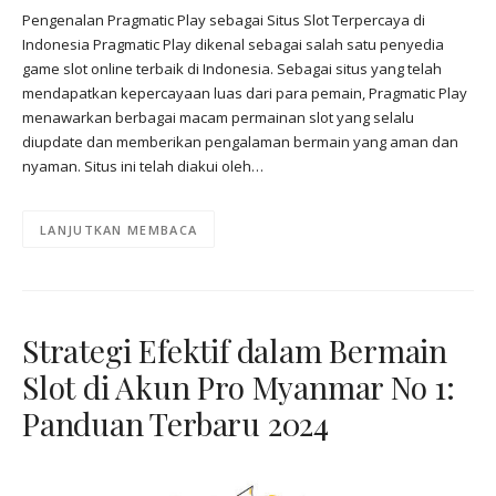
Pengenalan Pragmatic Play sebagai Situs Slot Terpercaya di
Indonesia Pragmatic Play dikenal sebagai salah satu penyedia
game slot online terbaik di Indonesia. Sebagai situs yang telah
mendapatkan kepercayaan luas dari para pemain, Pragmatic Play
menawarkan berbagai macam permainan slot yang selalu
diupdate dan memberikan pengalaman bermain yang aman dan
nyaman. Situs ini telah diakui oleh…
LANJUTKAN MEMBACA
Strategi Efektif dalam Bermain
Slot di Akun Pro Myanmar No 1:
Panduan Terbaru 2024