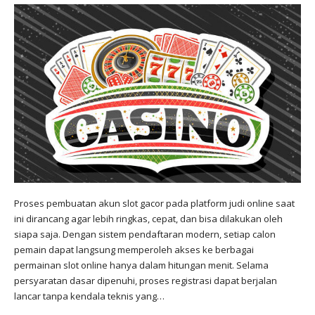
Proses pembuatan akun slot gacor pada platform judi online saat
ini dirancang agar lebih ringkas, cepat, dan bisa dilakukan oleh
siapa saja. Dengan sistem pendaftaran modern, setiap calon
pemain dapat langsung memperoleh akses ke berbagai
permainan slot online hanya dalam hitungan menit. Selama
persyaratan dasar dipenuhi, proses registrasi dapat berjalan
lancar tanpa kendala teknis yang…