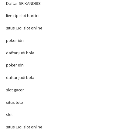
Daftar SRIKANDI88
live rtp slot hari ini
situs judi slot online
poker idn
daftar judi bola
poker idn
daftar judi bola
slot gacor
situs toto
slot
situs judi slot online