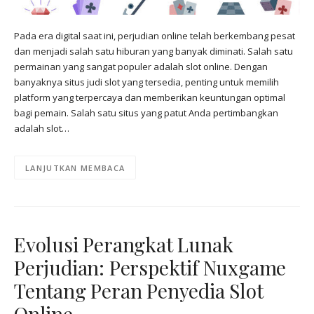
Pada era digital saat ini, perjudian online telah berkembang pesat
dan menjadi salah satu hiburan yang banyak diminati. Salah satu
permainan yang sangat populer adalah slot online. Dengan
banyaknya situs judi slot yang tersedia, penting untuk memilih
platform yang terpercaya dan memberikan keuntungan optimal
bagi pemain. Salah satu situs yang patut Anda pertimbangkan
adalah slot…
LANJUTKAN MEMBACA
Evolusi Perangkat Lunak
Perjudian: Perspektif Nuxgame
Tentang Peran Penyedia Slot
Online