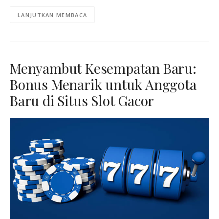
LANJUTKAN MEMBACA
Menyambut Kesempatan Baru:
Bonus Menarik untuk Anggota
Baru di Situs Slot Gacor