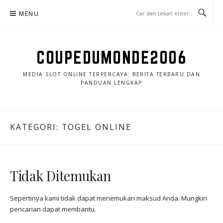
Lompat
MENU
ke
konten
COUPEDUMONDE2006
MEDIA SLOT ONLINE TERPERCAYA: BERITA TERBARU DAN
PANDUAN LENGKAP
KATEGORI:
TOGEL ONLINE
Tidak Ditemukan
Sepertinya kami tidak dapat menemukan maksud Anda. Mungkin
pencarian dapat membantu.