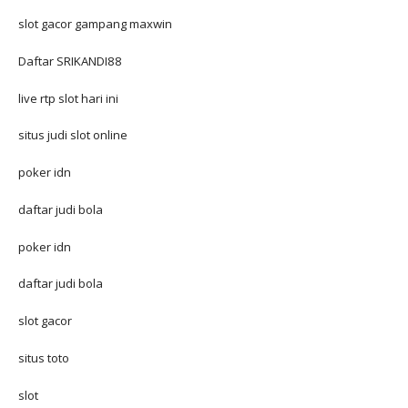
slot gacor gampang maxwin
Daftar SRIKANDI88
live rtp slot hari ini
situs judi slot online
poker idn
daftar judi bola
poker idn
daftar judi bola
slot gacor
situs toto
slot