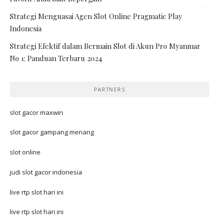
Strategi Menguasai Agen Slot Online Pragmatic Play
Indonesia
Strategi Efektif dalam Bermain Slot di Akun Pro Myanmar
No 1: Panduan Terbaru 2024
PARTNERS
slot gacor maxwin
slot gacor gampang menang
slot online
judi slot gacor indonesia
live rtp slot hari ini
live rtp slot hari ini