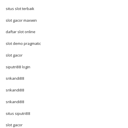
situs slot terbaik
slot gacor maxwin
daftar slot online
slot demo pragmatic
slot gacor
siputri88 login
srikandi88
srikandi88
srikandi88
situs siputri88
slot gacor