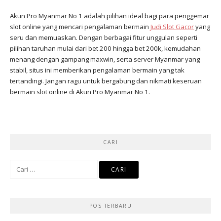
Akun Pro Myanmar No 1 adalah pilihan ideal bagi para penggemar
slot online yang mencari pengalaman bermain
Judi Slot Gacor
yang
seru dan memuaskan. Dengan berbagai fitur unggulan seperti
pilihan taruhan mulai dari bet 200 hingga bet 200k, kemudahan
menang dengan gampang maxwin, serta server Myanmar yang
stabil, situs ini memberikan pengalaman bermain yang tak
tertandingi. Jangan ragu untuk bergabung dan nikmati keseruan
bermain slot online di Akun Pro Myanmar No 1.
CARI
Cari
untuk:
POS TERBARU