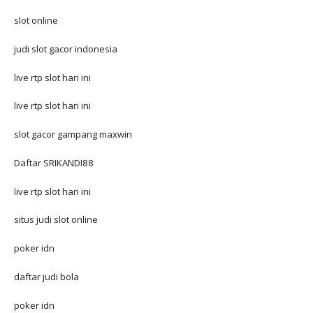
slot online
judi slot gacor indonesia
live rtp slot hari ini
live rtp slot hari ini
slot gacor gampang maxwin
Daftar SRIKANDI88
live rtp slot hari ini
situs judi slot online
poker idn
daftar judi bola
poker idn