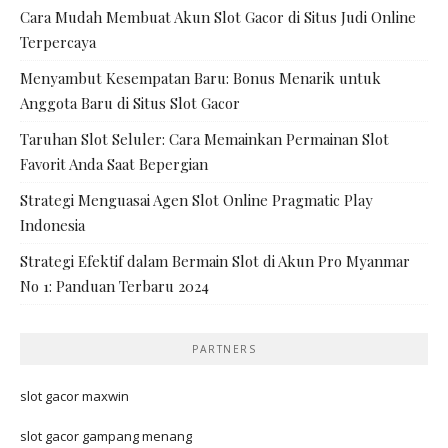
Cara Mudah Membuat Akun Slot Gacor di Situs Judi Online
Terpercaya
Menyambut Kesempatan Baru: Bonus Menarik untuk
Anggota Baru di Situs Slot Gacor
Taruhan Slot Seluler: Cara Memainkan Permainan Slot
Favorit Anda Saat Bepergian
Strategi Menguasai Agen Slot Online Pragmatic Play
Indonesia
Strategi Efektif dalam Bermain Slot di Akun Pro Myanmar
No 1: Panduan Terbaru 2024
PARTNERS
slot gacor maxwin
slot gacor gampang menang