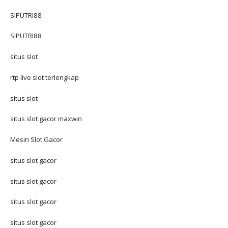
SIPUTRI88
SIPUTRI88
situs slot
rtp live slot terlengkap
situs slot
situs slot gacor maxwin
Mesin Slot Gacor
situs slot gacor
situs slot gacor
situs slot gacor
situs slot gacor